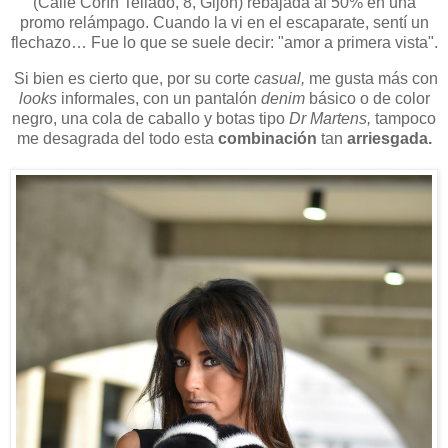
(Calle Corín Tellado, 8, Gijón) rebajada al 50% en una
promo relámpago. Cuando la vi en el escaparate, sentí un
flechazo… Fue lo que se suele decir: "amor a primera vista".
Si bien es cierto que, por su corte
casual,
me gusta más con
looks
informales, con un pantalón
denim
básico o de color
negro, una cola de caballo y botas tipo
Dr Martens,
tampoco
me desagrada del todo esta
combinación
tan
arriesgada.