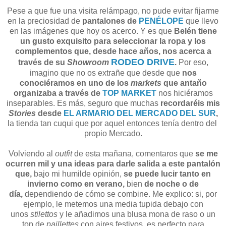
Pese a que fue una visita relámpago, no pude evitar fijarme
en la preciosidad de
pantalones de
PENÉLOPE
que llevo
en las imágenes que hoy os acerco. Y es que
Belén tiene
un gusto exquisito para seleccionar la ropa y los
complementos que, desde hace años, nos acerca a
RODEO DRIVE
través de su
Showroom
.
Por eso,
imagino que no os extrañe que desde que
nos
conociéramos en uno de los
markets
que antaño
organizaba a través de
TOP MARKET
nos hiciéramos
inseparables. Es más, seguro que muchas
recordaréis mis
Stories
desde
EL ARMARIO DEL MERCADO DEL SUR
,
la tienda tan cuqui que por aquel entonces tenía dentro del
propio Mercado.
Volviendo al
outfit
de esta mañana, comentaros que
se me
ocurren mil y una ideas para darle salida a este pantalón
que,
bajo mi humilde opinión,
se puede lucir tanto
en
invierno como en verano,
bien
de noche o de
día,
dependiendo de cómo se combine. Me explico: si, por
ejemplo, le metemos una media tupida debajo con
unos
stilettos
y le añadimos una blusa mona de raso o un
top de
paillettes
con aires festivos, es perfecto para