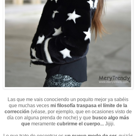
Las que me vais conociendo un poquito mejor ya sabéis
que muchas veces
mi filosofía traspasa el límite de la
corrección
(véase, por ejemplo, que en ocasiones
visto de
día con alguna prenda de noche) y que
busco algo más
que
meramente
cubrirme el cuerpo...
Jijiji.
Lo que trato de encontrar es
un nuevo modo de ser,
quizás