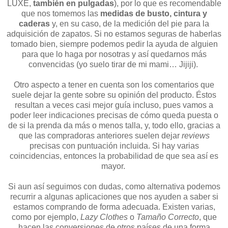
LUXE,
también en pulgadas
), por lo que es recomendable
que nos tomemos las
medidas de busto, cintura y
caderas
y, en su caso, de la medición del pie para la
adquisición de zapatos. Si no estamos seguras de haberlas
tomado bien, siempre podemos pedir la ayuda de alguien
para que lo haga por nosotras y así quedarnos más
convencidas (yo suelo tirar de mi mami… Jijiji).
Otro aspecto a tener en cuenta son los comentarios que
suele dejar la gente sobre su opinión del producto. Éstos
resultan a veces casi mejor guía incluso, pues vamos a
poder leer indicaciones precisas de cómo queda puesta o
de si la prenda da más o menos talla, y, todo ello, gracias a
que las compradoras anteriores suelen dejar
reviews
precisas con puntuación incluida. Si hay varias
coincidencias, entonces la probabilidad de que sea así es
mayor.
Si aun así seguimos con dudas, como alternativa podemos
recurrir a algunas aplicaciones que nos ayuden a saber si
estamos comprando de forma adecuada. Existen varias,
como por ejemplo,
Lazy Clothes
o
Tamaño Correcto
, que
hacen las conversiones de otros países de una forma