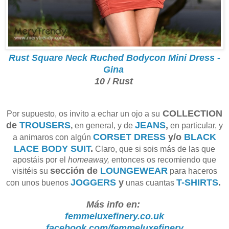
Rust Square Neck Ruched Bodycon Mini Dress -
Gina
10 / Rust
COLLECTION
Por supuesto, os invito a echar un ojo a su
de
TROUSERS
JEANS
,
,
en general, y de
en particular, y
CORSET DRESS
y/o
BLACK
a animaros con algún
LACE BODY SUIT
.
Claro, que si sois más de las que
apostáis por el
homeaway,
entonces os recomiendo que
sección de
LOUNGEWEAR
visitéis su
para haceros
JOGGERS
y
T-SHIRTS
.
con unos buenos
unas cuantas
Más info en:
femmeluxefinery.co.uk
facebook.com/femmeluxefinery