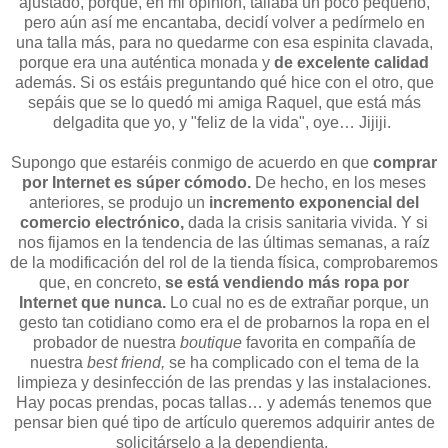
ajustado, porque, en mi opinión, tallaba un poco pequeño,
pero aún así me encantaba, decidí volver a pedírmelo en
una talla más, para no quedarme con esa espinita clavada,
porque era una auténtica monada y
de excelente calidad
además. Si os estáis preguntando qué hice con el otro, que
sepáis que se lo quedó mi amiga Raquel, que está más
delgadita que yo, y "feliz de la vida", oye… Jijiji.
Supongo que estaréis conmigo de acuerdo en que
comprar
por Internet es súper cómodo.
De hecho, en los meses
anteriores, se produjo un
incremento exponencial del
comercio electrónico,
dada la crisis sanitaria vivida. Y si
nos fijamos en la tendencia de las últimas semanas, a raíz
de la modificación del rol de la tienda física, comprobaremos
que, en concreto,
se está vendiendo más ropa por
Internet que nunca.
Lo cual no es de extrañar porque, un
gesto tan cotidiano como era el de probarnos la ropa en el
probador de nuestra
boutique
favorita en compañía de
nuestra
best friend,
se ha complicado con el tema de la
limpieza y desinfección de las prendas y las instalaciones.
Hay pocas prendas, pocas tallas… y además tenemos que
pensar bien qué tipo de artículo queremos adquirir antes de
solicitárselo a la dependienta.