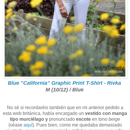
Blue "California" Graphic Print T-Shirt - Rivka
M (10/12) / Blue
No sé si recordaréis también que en mi anterior pedido a
esta web británica, había encargado un
vestido con manga
tipo murciélago y
pronunciado
escote
en tono
beige
(véase
aquí
). Pues bien, como me quedaba demasiado