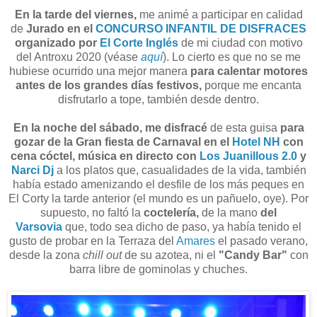
En la tarde del viernes,
me animé a participar en calidad
de
Jurado en el
CONCURSO INFANTIL DE DISFRACES
organizado por
El Corte Inglés
de mi ciudad con motivo
del Antroxu 2020 (véase
aquí
). Lo cierto es que no se me
hubiese ocurrido una mejor manera
para calentar motores
antes de los grandes días festivos,
porque me encanta
disfrutarlo a tope, también desde dentro.
En la noche del sábado, me disfracé
de esta guisa
para
gozar de la Gran fiesta de Carnaval en el
Hotel NH
con
cena cóctel, música en directo con
Los Juanillous 2.0
y
Narci Dj
a los platos que, casualidades de la vida, también
había estado amenizando el desfile de los más peques en
El Corty la tarde anterior (el mundo es un pañuelo, oye). Por
supuesto, no faltó la
coctelería,
de la mano
del
Varsovia
que, todo sea dicho de paso, ya había tenido el
gusto de probar en la Terraza del
Amares
el pasado verano,
desde la zona
chill out
de su azotea, ni el
"Candy Bar"
con
barra libre de gominolas y chuches.