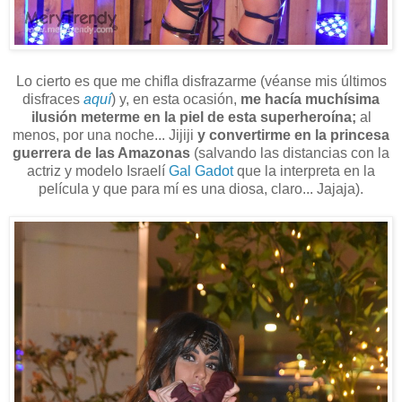
Lo cierto es que me chifla disfrazarme (véanse mis últimos
disfraces
aquí
) y, en esta ocasión,
me hacía muchísima
ilusión meterme en la piel de esta superheroína;
al
menos, por una noche... Jijiji
y convertirme en la princesa
guerrera de las Amazonas
(salvando las distancias con la
actriz y modelo Israelí
Gal Gadot
que la interpreta en la
película y que para mí es una diosa, claro... Jajaja).