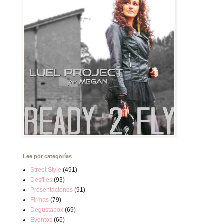
Lee por categorías
Street Style
(491)
Desfiles
(93)
Presentaciones
(91)
Firmas
(79)
Degustabox
(69)
Eventos
(66)