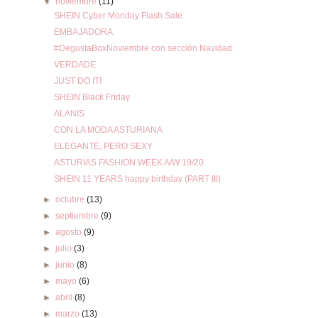
▼
noviembre
(11)
SHEIN Cyber Monday Flash Sale
EMBAJADORA
#DegustaBoxNoviembre con sección Navidad
VERDADE
JUST DO IT!
SHEIN Black Friday
ALANIS
CON LA MODA ASTURIANA
ELEGANTE, PERO SEXY
ASTURIAS FASHION WEEK A/W 19/20
SHEIN 11 YEARS happy birthday (PART III)
►
octubre
(13)
►
septiembre
(9)
►
agosto
(9)
►
julio
(3)
►
junio
(8)
►
mayo
(6)
►
abril
(8)
►
marzo
(13)