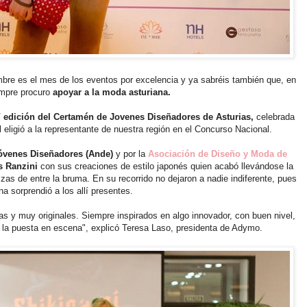
bre es el mes de los eventos por excelencia y ya sabréis también que, en
empre procuro
apoyar a la moda asturiana.
 edición del Certamén de Jovenes Diseñadores de Asturias,
celebrada
 eligió a la representante de nuestra región en el Concurso Nacional.
óvenes Diseñadores (Ande)
y por la
Asociación de Diseño y Moda de
s Ranzini
con sus creaciones de estilo japonés quien acabó llevándose la
lzas de entre la bruma. En su recorrido no dejaron a nadie indiferente, pues
a sorprendió a los allí presentes.
s y muy originales. Siempre inspirados en algo innovador, con buen nivel,
n la puesta en escena", explicó Teresa Laso, presidenta de Adymo.