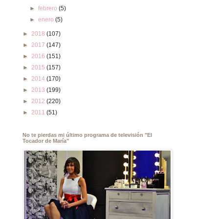
►
febrero
(5)
►
enero
(5)
►
2018
(107)
►
2017
(147)
►
2016
(151)
►
2015
(157)
►
2014
(170)
►
2013
(199)
►
2012
(220)
►
2011
(51)
No te pierdas mi último programa de televisión "El
Tocador de María"