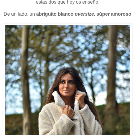
estas dos que hoy os enseño:
De un lado, un
abriguito blanco
oversize,
súper amoroso