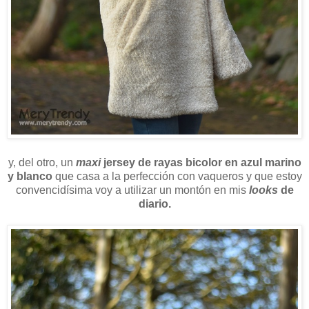
y, del otro, un
maxi
jersey de rayas bicolor en azul marino
y blanco
que casa a la perfección con vaqueros y que estoy
convencidísima voy a utilizar un montón en mis
looks
de
diario.