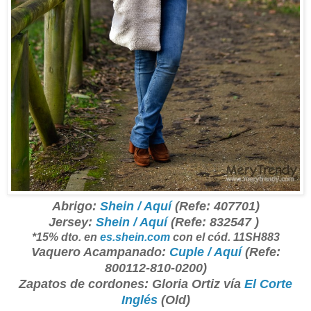
Abrigo:
Shein / Aquí
(Refe: 407701)
Jersey:
Shein / Aquí
(Refe: 832547 )
*15% dto. en
es.shein.com
con el cód. 11SH883
Vaquero Acampanado:
Cuple / Aquí
(Refe:
800112-810-0200)
Zapatos de cordones: Gloria Ortiz vía
El Corte
Inglés
(Old)