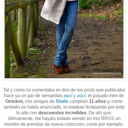
Tal y como os comentaba en dos de los
posts
que publicaba
hace ya un par de semanitas
aquí
y
aquí
,
el pasado mes de
Octubre,
mis amigos de
SheIn
cumplían
11 años
y, como
también os había anunciado, lo estaban festejando por todo
lo alto con
descuentos increíbles.
De ahí que,
últimamente, me hayáis estado viendo en mis RRSS un
montón de prendas de nueva colección, como por ejemplo,