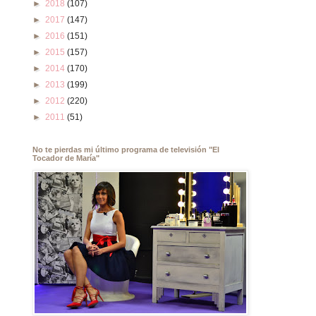
►
2018
(107)
►
2017
(147)
►
2016
(151)
►
2015
(157)
►
2014
(170)
►
2013
(199)
►
2012
(220)
►
2011
(51)
No te pierdas mi último programa de televisión "El
Tocador de María"