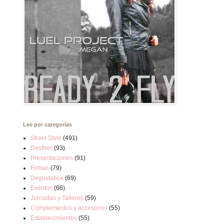
Lee por categorías
Street Style
(491)
Desfiles
(93)
Presentaciones
(91)
Firmas
(79)
Degustabox
(69)
Eventos
(66)
Jornadas y Talleres
(59)
Complementos y accesorios
(55)
Establecimientos
(55)