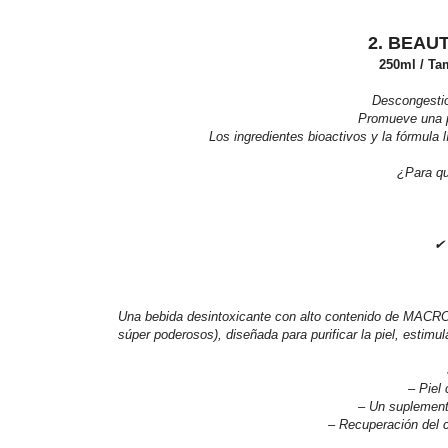
2. BEAU
250ml / Ta
Descongestion
Promueve una p
Los ingredientes bioactivos y la fórmula 
¿Para qu
✔ 
Una bebida desintoxicante con alto contenido de MACRO-an
súper poderosos), diseñada para purificar la piel, estimul
– Piel
– Un suplement
– Recuperación del 