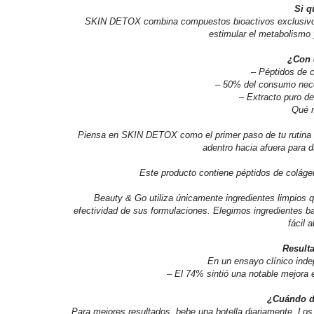
Si q
SKIN DETOX combina compuestos bioactivos exclusivos, 
estimular el metabolismo 
¿Con 
– Péptidos de c
– 50% del consumo neces
– Extracto puro de
Qué m
Piensa en SKIN DETOX como el primer paso de tu rutina dia
adentro hacia afuera para 
Este producto contiene péptidos de colágen
Beauty & Go utiliza únicamente ingredientes limpios qu
efectividad de sus formulaciones. Elegimos ingredientes ba
fácil 
Resulta
En un ensayo clínico inde
– El 74% sintió una notable mejora e
¿Cuándo d
Para mejores resultados, bebe una botella diariamente. L