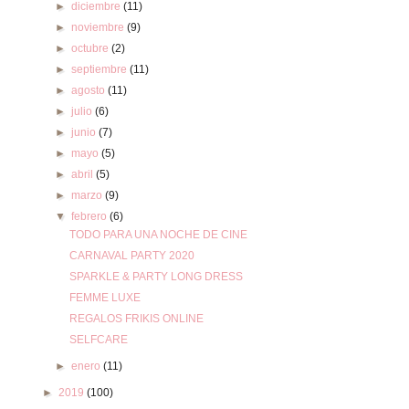
►
diciembre
(11)
►
noviembre
(9)
►
octubre
(2)
►
septiembre
(11)
►
agosto
(11)
►
julio
(6)
►
junio
(7)
►
mayo
(5)
►
abril
(5)
►
marzo
(9)
▼
febrero
(6)
TODO PARA UNA NOCHE DE CINE
CARNAVAL PARTY 2020
SPARKLE & PARTY LONG DRESS
FEMME LUXE
REGALOS FRIKIS ONLINE
SELFCARE
►
enero
(11)
►
2019
(100)