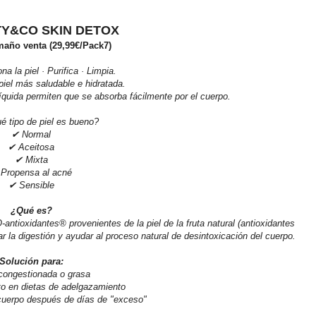
TY&CO SKIN DETOX
maño venta (29,99€/Pack7)
a la piel · Purifica · Limpia.
iel más saludable e hidratada.
líquida permiten que se absorba fácilmente por el cuerpo.
é tipo de piel es bueno?
✔ Normal
✔ Aceitosa
✔ Mixta
Propensa al acné
✔ Sensible
¿Qué es?
tioxidantes® provenientes de la piel de la fruta natural (antioxidantes
ar la digestión y ayudar al proceso natural de desintoxicación del cuerpo.
Solución para:
 congestionada o grasa
o en dietas de adelgazamiento
cuerpo después de días de "exceso"