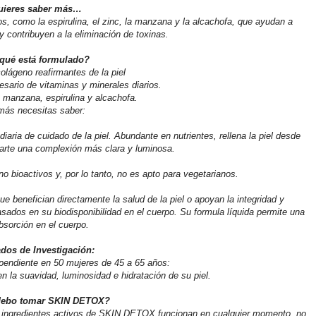
uieres saber más…
como la espirulina, el zinc, la manzana y la alcachofa, que ayudan a
y contribuyen a la eliminación de toxinas.
qué está formulado?
olágeno reafirmantes de la piel
ario de vitaminas y minerales diarios.
 manzana, espirulina y alcachofa.
ás necesitas saber:
ria de cuidado de la piel. Abundante en nutrientes, rellena la piel desde
darte una complexión más clara y luminosa.
o bioactivos y, por lo tanto, no es apto para vegetarianos.
e benefician directamente la salud de la piel o apoyan la integridad y
sados en su biodisponibilidad en el cuerpo. Su formula líquida permite una
absorción en el cuerpo.
dos de Investigación:
pendiente en 50 mujeres de 45 a 65 años:
n la suavidad, luminosidad e hidratación de su piel.
ebo tomar SKIN DETOX?
os ingredientes activos de SKIN DETOX funcionan en cualquier momento, no