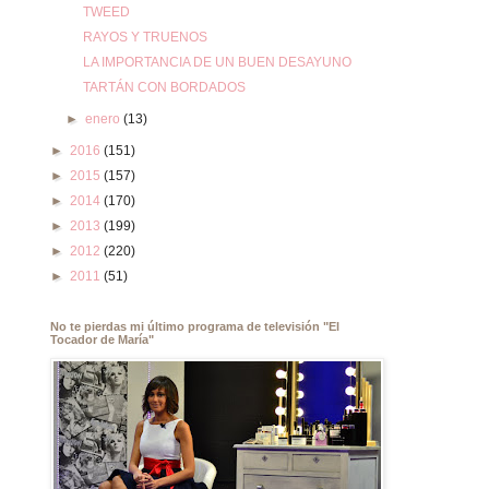
TWEED
RAYOS Y TRUENOS
LA IMPORTANCIA DE UN BUEN DESAYUNO
TARTÁN CON BORDADOS
►
enero
(13)
►
2016
(151)
►
2015
(157)
►
2014
(170)
►
2013
(199)
►
2012
(220)
►
2011
(51)
No te pierdas mi último programa de televisión "El
Tocador de María"