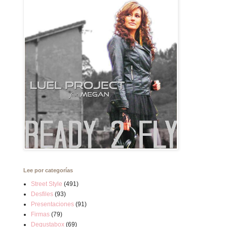
Lee por categorías
Street Style
(491)
Desfiles
(93)
Presentaciones
(91)
Firmas
(79)
Degustabox
(69)