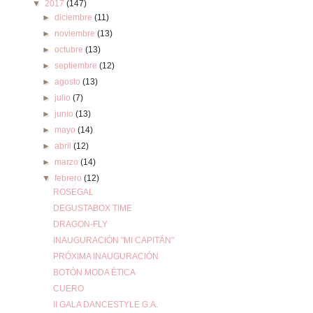
▼
2017
(147)
►
diciembre
(11)
►
noviembre
(13)
►
octubre
(13)
►
septiembre
(12)
►
agosto
(13)
►
julio
(7)
►
junio
(13)
►
mayo
(14)
►
abril
(12)
►
marzo
(14)
▼
febrero
(12)
ROSEGAL
DEGUSTABOX TIME
DRAGON-FLY
INAUGURACIÓN "MI CAPITÁN"
PRÓXIMA INAUGURACIÓN
BOTÓN MODA ÉTICA
CUERO
II GALA DANCESTYLE G.A.