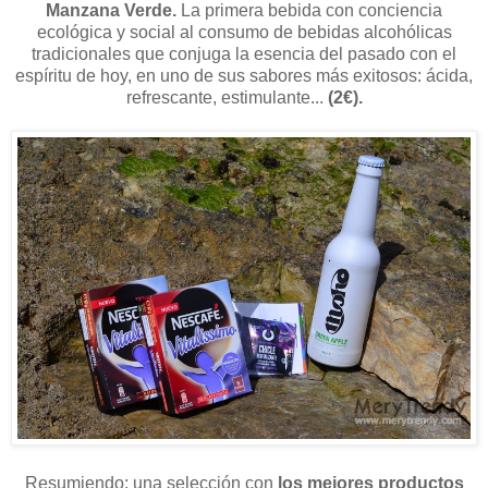
Manzana Verde.
La primera bebida con conciencia
ecológica y social al consumo de bebidas alcohólicas
tradicionales que conjuga la esencia del pasado con el
espíritu de hoy, en uno de sus sabores más exitosos: ácida,
refrescante, estimulante...
(2€).
Resumiendo: una selección con
los mejores productos