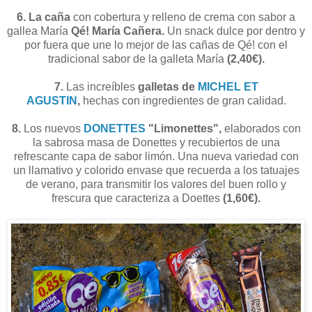
6. La caña
con cobertura y relleno de crema con sabor a
gallea María
Qé! María Cañera.
Un snack dulce por dentro y
por fuera que une lo mejor de las cañas de Qé! con el
tradicional sabor de la galleta María
(2,40€).
7.
Las increíbles
galletas de
MICHEL ET
AGUSTIN
,
hechas con ingredientes de gran calidad.
8.
Los nuevos
DONETTES
"Limonettes",
elaborados con
la sabrosa masa de Donettes y recubiertos de una
refrescante capa de sabor limón. Una nueva variedad con
un llamativo y colorido envase que recuerda a los tatuajes
de verano, para transmitir los valores del buen rollo y
frescura que caracteriza a Doettes
(1,60€).