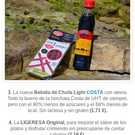
3.
La nueva
Bebida de Chufa Light
COSTA
con stevia.
Todo lo bueno de la horchata Costa de UHT de siempre,
pero con el 90% menos de azúcares y el 66% menos de
kcal. Sin lactosa y sin gluten
(1,71 €).
4.
La
LIGERESA Original,
para mejorar el sabor de los
platos y disfrutar comiendo sin preocuparse de contar
calorías
(2,19 €).