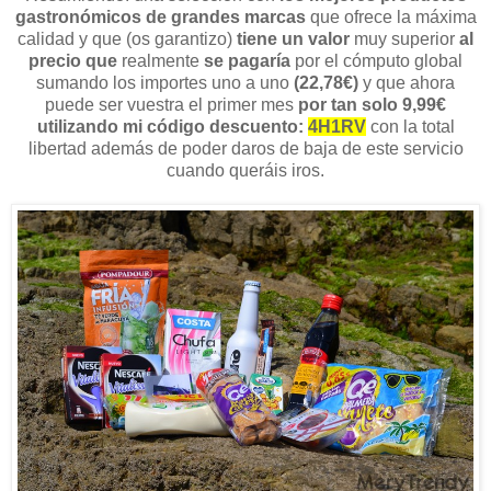
gastronómicos de grandes marcas
que ofrece la máxima
calidad y que (os garantizo)
tiene un valor
muy superior
al
precio que
realmente
se pagaría
por el cómputo global
sumando los importes uno a uno
(22,78€)
y que ahora
puede ser vuestra el primer mes
por tan solo 9,99€
utilizando mi código descuento:
4H1RV
con la total
libertad además de poder daros de baja de este servicio
cuando queráis iros.