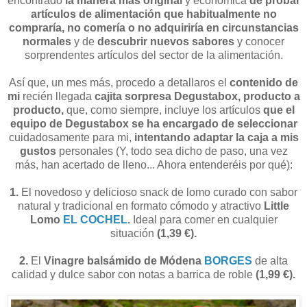
encontrado
la manera más original
y económica
de probar
artículos de alimentación que habitualmente no
compraría, no comería o no adquiriría en circunstancias
normales
y de
descubrir nuevos sabores
y conocer
sorprendentes artículos del sector de la alimentación.
Así que, un mes más, procedo a detallaros el
contenido de
mi
recién llegada
cajita sorpresa Degustabox, producto a
producto,
que, como siempre, incluye los artículos
que el
equipo de Degustabox se ha encargado de seleccionar
cuidadosamente para mi,
intentando adaptar la caja a mis
gustos
personales (Y, todo sea dicho de paso, una vez
más, han acertado de lleno... Ahora entenderéis por qué):
1.
El novedoso y delicioso snack de lomo curado con sabor
natural y tradicional en formato cómodo y atractivo
Little
Lomo
EL COCHEL
.
Ideal para comer en cualquier
situación
(1,39 €).
2.
El
Vinagre balsámido de Módena
BORGES
de alta
calidad y dulce sabor con notas a barrica de roble
(1,99 €).