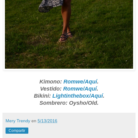
Kimono:
Romwe/Aquí
.
Vestido:
Romwe/Aquí
.
Bikini:
Lightinthebox/Aquí
.
Sombrero: Oysho/Old.
Mery Trendy
en
5/13/2016
Compartir