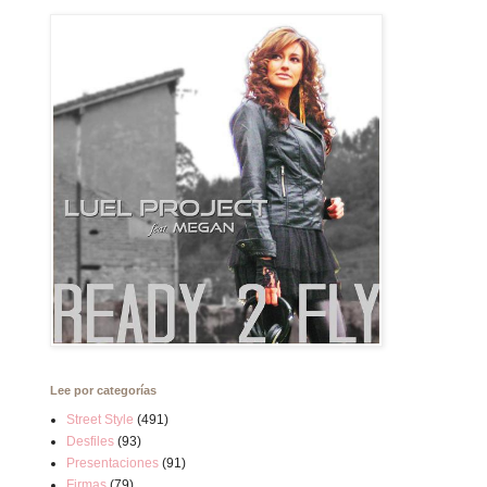
Lee por categorías
Street Style
(491)
Desfiles
(93)
Presentaciones
(91)
Firmas
(79)