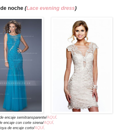
e de noche
(
Lace evening dress
)
de encaje semitransparente/
AQUÍ
.
e encaje con corte sirena/
AQUÍ
.
joya de encaje corto/
AQUÍ
.