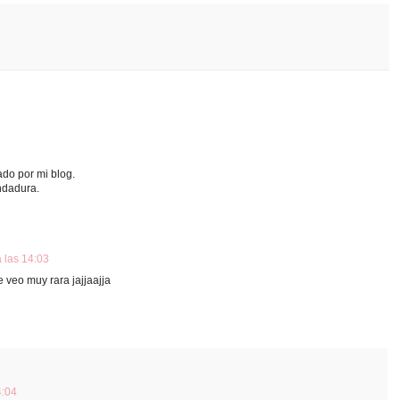
do por mi blog.
ndadura.
 las 14:03
 veo muy rara jajjaajja
4:04