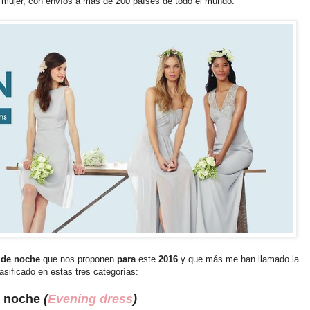
y mujer, con envíos a más de 200 países de todo el mundo.
 de noche
que nos proponen
para
este
2016
y que más me han llamado la
asificado en estas tres categorías:
e noche
(
Evening dress
)