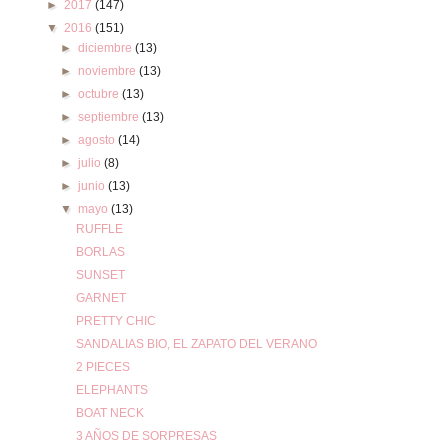
►
2017
(147)
▼
2016
(151)
►
diciembre
(13)
►
noviembre
(13)
►
octubre
(13)
►
septiembre
(13)
►
agosto
(14)
►
julio
(8)
►
junio
(13)
▼
mayo
(13)
RUFFLE
BORLAS
SUNSET
GARNET
PRETTY CHIC
SANDALIAS BIO, EL ZAPATO DEL VERANO
2 PIECES
ELEPHANTS
BOAT NECK
3 AÑOS DE SORPRESAS