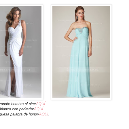
ranate hombro al aire/
AQUÍ
.
blanco con pedrería/
AQUÍ
.
quesa palabra de honor/
AQUÍ
.