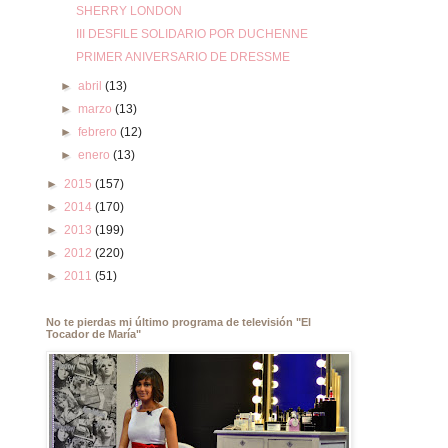
SHERRY LONDON
III DESFILE SOLIDARIO POR DUCHENNE
PRIMER ANIVERSARIO DE DRESSME
►
abril
(13)
►
marzo
(13)
►
febrero
(12)
►
enero
(13)
►
2015
(157)
►
2014
(170)
►
2013
(199)
►
2012
(220)
►
2011
(51)
No te pierdas mi último programa de televisión "El
Tocador de María"