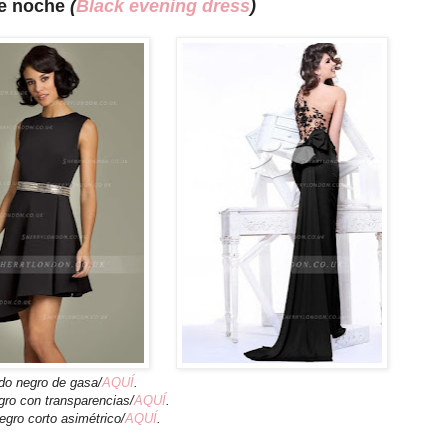
de noche
(
Black evening dress
)
do negro de gasa/
AQUÍ
.
gro con transparencias/
AQUÍ
.
egro corto asimétrico/
AQUÍ
.