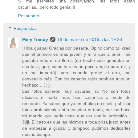
Si me permites una observación, las fotos estan
oscurillas...pero todo genial!!!
Responder
Respuestas
Mery Trendy
18 de marzo de 2016 a las 19:28
¡Hola guapa! Gracias por pasarte. Opino como tú: creo
que el primero es más juvenil y mira que a priori, me
gustaba más el de flores (de hecho sólo quedaba en
esa talla, que, como ves es un poco amplia para mi, y
no me importó), pero cuando probé el otro, me
convenció más. Con los zapatos rojos también tuve un
flechazo... Jijiji.
Las fotos salieron muy oscuras, sí. No son fotos
oficiales ni nada; más bien caserillas a modo de
recuerdo. Ya sabes que yo en el blog no suelo publicar
fotos profesionales ni retocadas ni nada; me las hace
mi marido que nada tiene que ver con la profesión...
Jijiji. El caso es que las hicimos a toda prisa justo antes
de empezar a grabar y tampoco pudimos dedicarles
mucho tiempo.