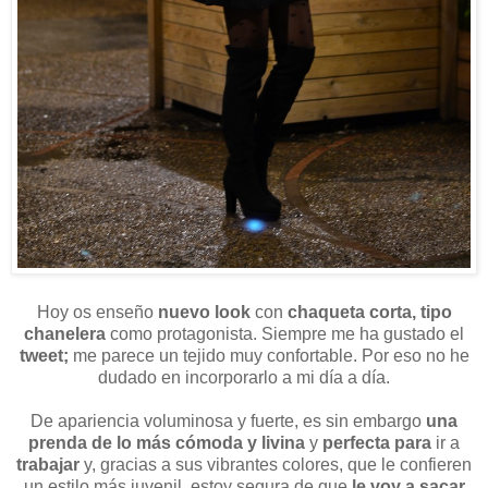
Hoy os enseño
nuevo look
con
chaqueta corta, tipo
chanelera
como protagonista. Siempre me ha gustado el
tweet;
me parece un tejido muy confortable. Por eso no he
dudado en incorporarlo a mi día a día.
De apariencia voluminosa y fuerte, es sin embargo
una
prenda de lo más cómoda y livina
y
perfecta para
ir a
trabajar
y, gracias a sus vibrantes colores, que le confieren
un estilo más juvenil, estoy segura de que
le voy a sacar