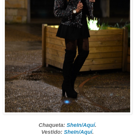
Chaqueta:
SheIn/Aquí
.
Vestido:
SheIn/Aquí
.