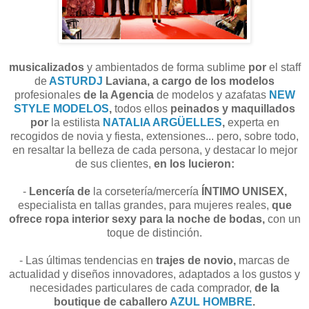
musicalizados
y ambientados de forma sublime
por
el staff
de
ASTURDJ
Laviana,
a cargo de los modelos
profesionales
de la Agencia
de modelos y azafatas
NEW
STYLE MODELOS
,
todos ellos
peinados y maquillados
por
la estilista
NATALIA ARGÜELLES
,
experta en
recogidos de novia y fiesta, extensiones... pero,
sobre todo,
en resaltar la belleza de cada persona, y destacar lo mejor
de sus clientes,
en los lucieron:
-
Lencería de
la corsetería/mercería
ÍNTIMO UNISEX,
especialista en tallas grandes, para mujeres reales,
que
ofrece ropa interior sexy para la noche de bodas,
con un
toque de distinción.
- Las últimas tendencias en
t
rajes de novio
,
marcas de
actualidad y diseños innovadores,
adaptados a los gustos y
necesidades particulares de cada comprador,
de la
boutique de caballero
AZUL HOMBRE
.