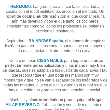
-
THERMOMIX
Langreo, para acercar la simplicidad a mi
cocina con el robot multitalento, único en el mercado. Un
robot de cocina multifunción
con el que cocinar resulta
aún más divertido y con el que tanto los cocineros
principiantes como yo, como los profesionales, obtienen
excelentes resultados.
- Aspiradoras
RAINBOW España
,
el
sistema de limpieza
diseñado para reducir los contaminantes que contribuyen a
la mala calidad del aire dentro de la casa.
- Centro de uñas
CISSA NAILS
,
para lograr unas
uñas
perfectamente personalizadas y
unas
manos
muy
bien
cuidadas,
pues se adaptan a los gustos de cada novia. Hay
que recordar que en una boda las manos son muy
importantes y que no se van a escapar de los fotógrafos y de
todas las miradas. ¡Lucen el anillo y portan el ramo! Así que
hay que cuidarlas y prestarles una atención especial.
- Muebles y
electrodomésticos para
equipar
el hogar
MILAR SEVERINO
.
Fabricación y venta de mobiliario de
cocina y venta de productos de electrónica y