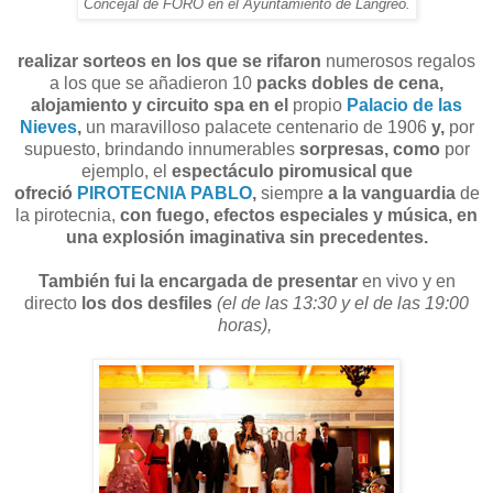
Concejal de FORO en el Ayuntamiento de Langreo.
realizar sorteos en los que se rifaron
numerosos regalos
a los que se añadieron 10
packs dobles de cena,
alojamiento y circuito spa en el
propio
Palacio de las
Nieves
,
un maravilloso palacete centenario de 1906
y,
por
supuesto, brindando innumerables
sorpresas, como
por
ejemplo, el
espectáculo piromusical
que
ofreció
PIROTECNIA PABLO
,
siempre
a la vanguardia
de
la pirotecnia,
con fuego, efectos especiales y música, en
una explosión imaginativa sin precedentes.
También fui la encargada de presentar
en vivo y en
directo
los dos desfiles
(el de las 13:30 y el de las 19:00
horas),