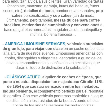
para endulzar la vida a sus clientes. Gran variedad de
tartas
(chocolate, manzana, naranja, frutas del bosque, frutos
secos, etc.),
detalles de boda,
bombones artesanales,
pop
cakes
personalizadas y
cup cakes
(tan de moda
últimamente), pero también,
mesas dulces para coffee
breakfast, meriendas de cumpleaños y convenciones
a
base de galletas horneadas, magdalenas de mantequilla y
muffins, bollería francesa…
-
AMERICA LIMOUSINE SERVICES
, vehículos nupciales
de gran lujo, para viajar con clase
en un coche de película
a la altura de nuestros sueños. Limousines americanas con
chófer, distinguidas y elegantes, decoradas a gusto de los
novios, respondiendo a sus más altas expectativas, que
darán el toque de distinción a la celebración.
-
CLÁSICOS ATHEC
, alquiler de coches de época, que
pone a nuestra disposición un majestuoso Citroën 11BL
de 1954 que causará sensación entre los invitados.
Indudablemente,
el complemento perfecto para el reportaje
fotográfico. Con este vehículo podremos conferirle un toque
de distinción a los traslados de la boda. A bordo de este
coche de los años 50 seremos los protagonistas