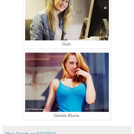
Giuls.
Daniela Blume.
Mery Trendy
en
5/07/2013