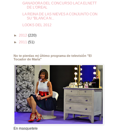
GANADORA DEL CONCURSO LACA ELNETT
DE L'OREAL
LA REINA DE LAS NIEVES A CONJUNTO CON
SU "BLANCA N...
LOOKS DEL 2012
►
2012
(220)
►
2011
(51)
No te pierdas mi último programa de televisión "El
Tocador de María"
En masquetele