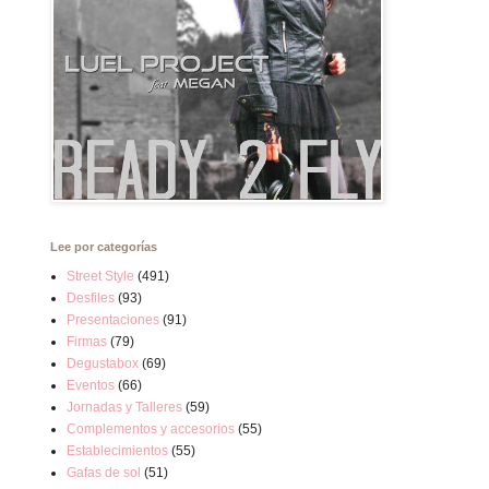
Lee por categorías
Street Style
(491)
Desfiles
(93)
Presentaciones
(91)
Firmas
(79)
Degustabox
(69)
Eventos
(66)
Jornadas y Talleres
(59)
Complementos y accesorios
(55)
Establecimientos
(55)
Gafas de sol
(51)