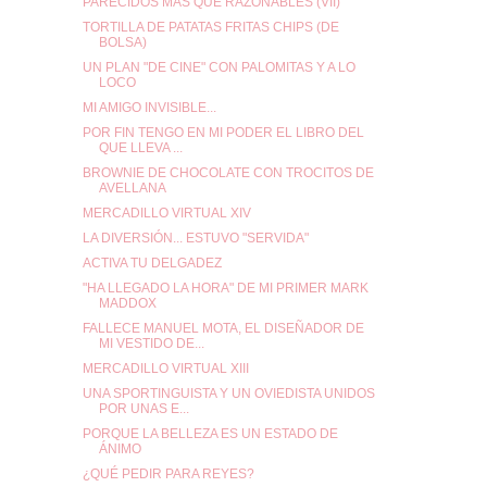
PARECIDOS MÁS QUE RAZONABLES (VII)
TORTILLA DE PATATAS FRITAS CHIPS (DE
BOLSA)
UN PLAN "DE CINE" CON PALOMITAS Y A LO
LOCO
MI AMIGO INVISIBLE...
POR FIN TENGO EN MI PODER EL LIBRO DEL
QUE LLEVA ...
BROWNIE DE CHOCOLATE CON TROCITOS DE
AVELLANA
MERCADILLO VIRTUAL XIV
LA DIVERSIÓN... ESTUVO "SERVIDA"
ACTIVA TU DELGADEZ
"HA LLEGADO LA HORA" DE MI PRIMER MARK
MADDOX
FALLECE MANUEL MOTA, EL DISEÑADOR DE
MI VESTIDO DE...
MERCADILLO VIRTUAL XIII
UNA SPORTINGUISTA Y UN OVIEDISTA UNIDOS
POR UNAS E...
PORQUE LA BELLEZA ES UN ESTADO DE
ÁNIMO
¿QUÉ PEDIR PARA REYES?