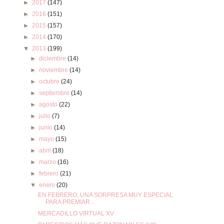
►
2017
(147)
►
2016
(151)
►
2015
(157)
►
2014
(170)
▼
2013
(199)
►
diciembre
(14)
►
noviembre
(14)
►
octubre
(24)
►
septiembre
(14)
►
agosto
(22)
►
julio
(7)
►
junio
(14)
►
mayo
(15)
►
abril
(18)
►
marzo
(16)
►
febrero
(21)
▼
enero
(20)
EN FEBRERO, UNA SORPRESA MUY ESPECIAL
PARA PREMIAR...
MERCADILLO VIRTUAL XV