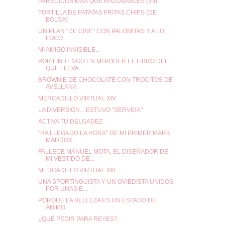
PARECIDOS MÁS QUE RAZONABLES (VII)
TORTILLA DE PATATAS FRITAS CHIPS (DE
BOLSA)
UN PLAN "DE CINE" CON PALOMITAS Y A LO
LOCO
MI AMIGO INVISIBLE...
POR FIN TENGO EN MI PODER EL LIBRO DEL
QUE LLEVA ...
BROWNIE DE CHOCOLATE CON TROCITOS DE
AVELLANA
MERCADILLO VIRTUAL XIV
LA DIVERSIÓN... ESTUVO "SERVIDA"
ACTIVA TU DELGADEZ
"HA LLEGADO LA HORA" DE MI PRIMER MARK
MADDOX
FALLECE MANUEL MOTA, EL DISEÑADOR DE
MI VESTIDO DE...
MERCADILLO VIRTUAL XIII
UNA SPORTINGUISTA Y UN OVIEDISTA UNIDOS
POR UNAS E...
PORQUE LA BELLEZA ES UN ESTADO DE
ÁNIMO
¿QUÉ PEDIR PARA REYES?