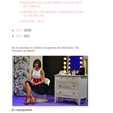
GANADORA DEL CONCURSO LACA ELNETT
DE L'OREAL
LA REINA DE LAS NIEVES A CONJUNTO CON
SU "BLANCA N...
LOOKS DEL 2012
►
2012
(220)
►
2011
(51)
No te pierdas mi último programa de televisión "El
Tocador de María"
En masquetele