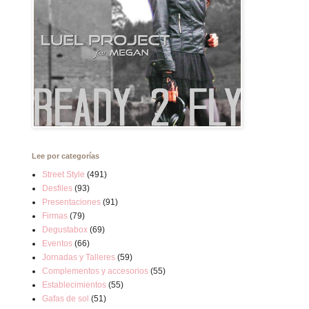
Lee por categorías
Street Style
(491)
Desfiles
(93)
Presentaciones
(91)
Firmas
(79)
Degustabox
(69)
Eventos
(66)
Jornadas y Talleres
(59)
Complementos y accesorios
(55)
Establecimientos
(55)
Gafas de sol
(51)