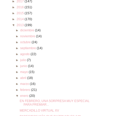
►
2017
(147)
►
2016
(151)
►
2015
(157)
►
2014
(170)
▼
2013
(199)
►
diciembre
(14)
►
noviembre
(14)
►
octubre
(24)
►
septiembre
(14)
►
agosto
(22)
►
julio
(7)
►
junio
(14)
►
mayo
(15)
►
abril
(18)
►
marzo
(16)
►
febrero
(21)
▼
enero
(20)
EN FEBRERO, UNA SORPRESA MUY ESPECIAL
PARA PREMIAR...
MERCADILLO VIRTUAL XV