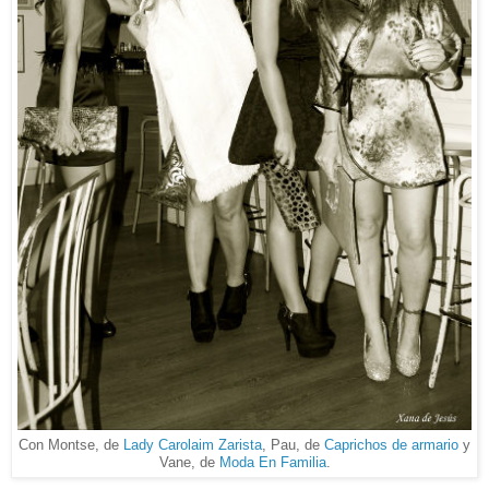
Con Montse, de
Lady Carolaim Zarista
, Pau, de
Caprichos de armario
y
Vane, de
Moda En Familia
.