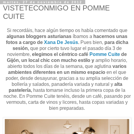
martes, 27 de noviembre de 2012
VISTETECONMIGO EN POMME
CUITE
Si recordáis, hace algún tiempo os había comentado que
algunas bloggers asturianas
íbamos a
hacernos unas
fotos a cargo de
Xana De Jesús
.
Pues bien,
para dicha
sesión,
que por cierto tuvo lugar el pasado día 3 de
noviembre,
elegimos el céntrico café
Pomme Cuite
de
Gijón, un local chic con mucho estilo
y
amplio horario,
abierto todos los días de la semana, que aglutina
varios
ambientes diferentes en un mismo espacio
en el que
poder, desde desayunar, gracias a su amplia selección de
bollería y salados, panadería variada y natural y
alta
pastelería,
hasta tomarse incluso la primera copa de la
noche. En Pomme Cuite tenéis, desde un café, pasando por
vermouts, carta de vinos y licores, hasta copas variadas y
bien preparadas.