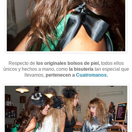
Respecto de
los originales bolsos de piel,
todos ellos
únicos y hechos a mano, como
la bisutería
tan especial que
llevamos,
pertenecen a
Cuatromanos
.