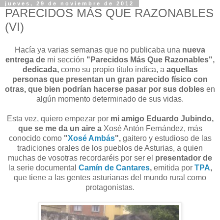
jueves, 29 de noviembre de 2012
PARECIDOS MÁS QUE RAZONABLES
(VI)
Hacía ya varias semanas que no publicaba una
nueva
entrega de
mi sección
"Parecidos Más Que Razonables",
dedicada,
como su propio título indica, a
aquellas
personas que presentan un gran parecido físico con
otras, que bien podrían hacerse pasar por sus dobles
en
algún momento determinado de sus vidas.
Esta vez, quiero empezar por
mi amigo Eduardo Jubindo,
que se me da un aire a
Xosé Antón Fernández, más
conocido como
"
Xosé Ambás
",
gaitero y estudioso de las
tradiciones orales de los pueblos de Asturias, a quien
muchas de vosotras recordaréis por ser el
presentador de
la serie documental
Camín de Cantares
,
emitida por
TPA
,
que tiene a las gentes asturianas del mundo rural como
protagonistas.