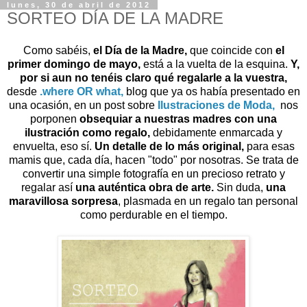
lunes, 30 de abril de 2012
SORTEO DÍA DE LA MADRE
Como sabéis,
el Día de la Madre,
que coincide con
el
primer domingo de mayo,
está a la vuelta de la esquina.
Y,
por si aun no tenéis claro qué regalarle a la vuestra,
desde
.where OR what,
blog que ya os había presentado en
una ocasión, en un post sobre
Ilustraciones de Moda,
nos
porponen
obsequiar a nuestras madres con una
ilustración como regalo,
debidamente enmarcada y
envuelta, eso sí.
Un detalle de lo más original,
para esas
mamis que, cada día, hacen "todo" por nosotras. Se trata de
convertir una simple fotografía en un precioso retrato y
regalar así
una auténtica obra de arte.
Sin duda,
una
maravillosa sorpresa
, plasmada en un regalo tan personal
como perdurable en el tiempo.