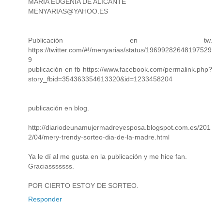
MARIA EUGENIA DE ALICANTE
MENYARIAS@YAHOO.ES
Publicación en tw.
https://twitter.com/#!/menyarias/status/19699282648197529
9
publicación en fb https://www.facebook.com/permalink.php?
story_fbid=354363354613320&id=1233458204
publicación en blog.
http://diariodeunamujermadreyesposa.blogspot.com.es/201
2/04/mery-trendy-sorteo-dia-de-la-madre.html
Ya le dí al me gusta en la publicación y me hice fan.
Graciasssssss.
POR CIERTO ESTOY DE SORTEO.
Responder