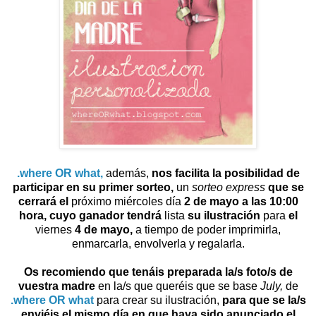
.where OR what,
además,
nos facilita la posibilidad de
participar en su primer sorteo,
un
sorteo express
que se
cerrará el
próximo miércoles día
2 de mayo a las 10:00
hora,
cuyo ganador tendrá
lista
su ilustración
para
el
viernes
4 de mayo,
a tiempo de poder imprimirla,
enmarcarla, envolverla y regalarla.
Os recomiendo que tenáis preparada la/s foto/s de
vuestra madre
en la/s que queréis que se base
July,
de
.where OR what
para crear su ilustración,
para que se la/s
enviéis el mismo día en que haya sido anunciado el