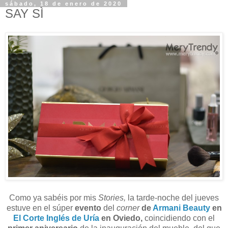
sábado, 18 de enero de 2020
SAY SÌ
Como ya sabéis por mis
Stories,
la tarde-noche del jueves
estuve en el súper
evento
del
corner
de
Armani Beauty
en
El Corte Inglés de Uría
en Oviedo,
coincidiendo con el