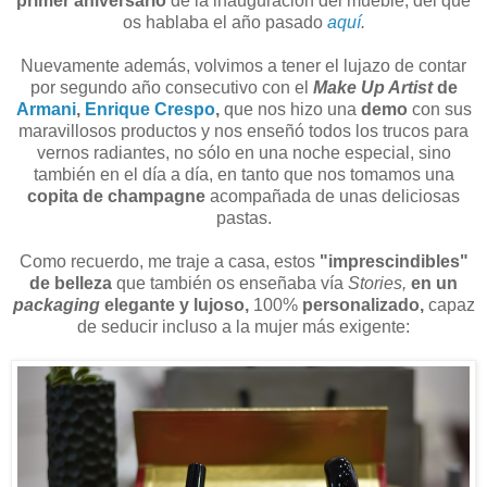
primer aniversario
de la inauguración del mueble, del que
os hablaba el año pasado
aquí
.
Nuevamente además, volvimos a tener el lujazo de contar
por segundo año consecutivo con el
Make Up Artist
de
Armani
,
Enrique Crespo
,
que nos hizo una
demo
con sus
maravillosos productos y nos enseñó todos los trucos para
vernos radiantes, no sólo en una noche especial, sino
también en el día a día, en tanto que nos tomamos una
copita de champagne
acompañada de unas deliciosas
pastas.
Como recuerdo, me traje a casa, estos
"imprescindibles"
de belleza
que también os enseñaba vía
Stories,
en un
packaging
elegante y lujoso,
100%
personalizado,
capaz
de seducir incluso a la mujer más exigente: