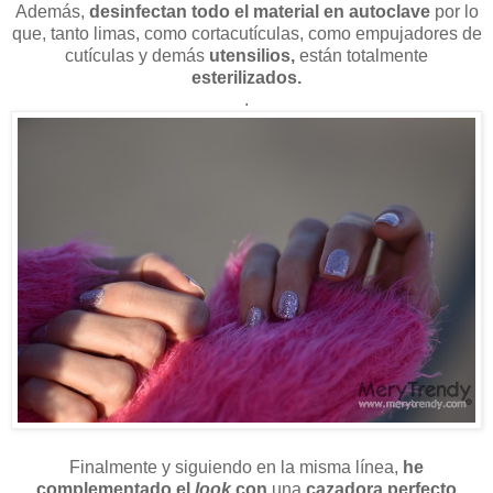
Además,
desinfectan todo el material en
autoclave
por lo
que, tanto limas, como cortacutículas, como empujadores de
cutículas y demás
utensilios,
están totalmente
esterilizados.
.
Finalmente y siguiendo en la misma línea,
he
complementado el
look
con
una
cazadora perfecto