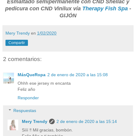
Esmaltado semipermanente con CND Shellac y
pedicura con CND Vinilux vía
Therapy Fish Spa
-
GIJÓN
Mery Trendy
en
1/02/2020
Compartir
2 comentarios:
MásQueRopa
2 de enero de 2020 a las 15:08
Ohhh ese jersey m encanta
Feliz año
Responder
Respuestas
Mery Trendy
2 de enero de 2020 a las 15:14
Sííí ‼️ Mil gracias, bombón.
Feliz Año a ti también.