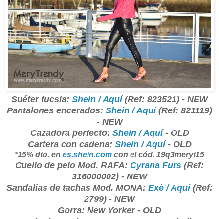
Suéter fucsia:
Shein / Aquí
(Ref: 823521) - NEW
Pantalones encerados:
Shein / Aquí
(Ref: 821119)
- NEW
Cazadora perfecto:
Shein / Aquí
- OLD
Cartera con cadena:
Shein / Aquí
- OLD
*15% dto. en
es.shein.com
con el cód. 19q3meryt15
Cuello de pelo Mod. RAFA:
Cyrana Furs
(Ref:
316000002) - NEW
Sandalias de tachas Mod. MONA:
Exè / Aquí
(Ref:
2799) - NEW
Gorra: New Yorker - OLD