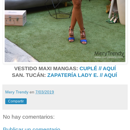
VESTIDO MAXI MANGAS:
CUPLÉ // AQUÍ
SAN. TUCÁN:
ZAPATERÍA LADY E. // AQUÍ
Mery Trendy
en
7/03/2019
Compartir
No hay comentarios:
Publicar un comentario