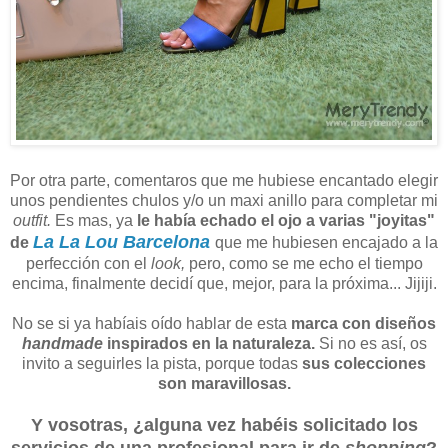
Por otra parte, comentaros que me hubiese encantado elegir
unos pendientes chulos y/o un maxi anillo para completar mi
outfit.
Es mas, ya
le había echado el ojo a varias "joyitas"
La La Lou Barcelona
de
que me hubiesen encajado a la
perfección con el
look,
pero, como se me echo el tiempo
encima, finalmente decidí que, mejor, para la próxima... Jijiji.
No se si ya habíais oído hablar de esta
marca con diseños
handmade
inspirados en la naturaleza.
Si no es así, os
invito a seguirles la pista, porque todas
sus colecciones
son maravillosas.
Y vosotras, ¿alguna vez habéis solicitado los
servicios de una profesional para ir de
shopping
?