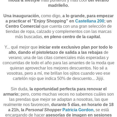
moda &
lifestyle
más punteros y más
cool
del verano
madrileño.
Una inauguración,
como digo,
a lo grande, para empezar
a practicar el "Enjoy Shopping" en
Castellana 200
;
un
Centro Comercial
que cuenta con una gran selección de
tiendas de ropa, calzado y complementos con las marcas
más buscadas,
en pleno centro de la capital.
Y... qué mejor que
iniciar este exclusivo plan por todo lo
alto, dando el pistoletazo de salida a las rebajas
de
verano; una de las citas comerciales más esperadas y
concurridas de todo el año para las amantes de la moda que
quieran aprovechar los mejores descuentos. No sé a
vosotras, pero a mí, me brillan los ojitos cuando veo ese
cartelón rojo que indica 50% de descuento... Jijiji.
Sin duda,
la oportunidad perfecta para renovar el
armario;
pero, como muchas veces no sabemos cuáles son
las prendas que mejor se adaptan a nosotras, las que
realmente nos favorecen,
durante 5 días, en horario de 18
a 21h, la
Personal Shopper
Patricia Gordon
,
se está
encargando de hacer
asesorías de imagen en sesiones