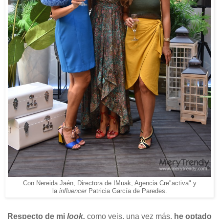
Con Nereida Jaén, Directora de IMuak, Agencia Cre"activa" y
la
influencer
Patricia García de Paredes.
Respecto de mi
look,
como veis, una vez más,
he optado