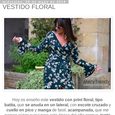
miércoles, 30 de mayo de 2018
VESTIDO FLORAL
Hoy os enseño este
vestido con print floral, tipo
batita,
que
se anuda en un lateral,
con
escote cruzado
y
cuello en pico
y
manga
de farol,
acampanada,
que me