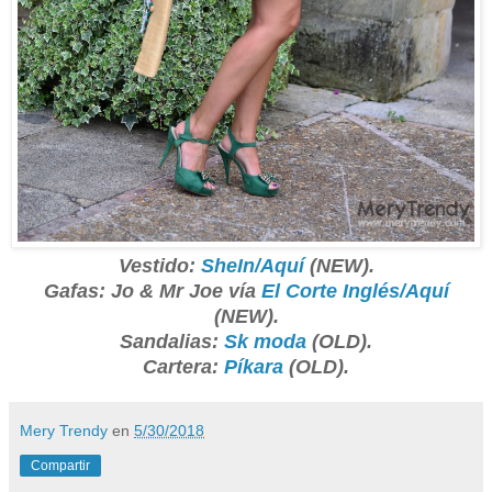
Vestido:
SheIn/Aquí
(NEW).
Gafas: Jo & Mr Joe vía
El Corte Inglés/Aquí
(NEW).
Sandalias:
Sk moda
(OLD).
Cartera:
Píkara
(OLD).
Mery Trendy
en
5/30/2018
Compartir