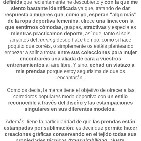
definida
que recientemente he descubierto y
con la que me
siento bastante identificada
ya que, tratando de
dar
respuesta a mujeres que, como yo, esperan "algo más"
de la ropa deportiva femenina,
ofrece
una línea con la
que sentirnos cómodas,
guapas,
atractivas
y especiales
mientras practicamos deporte,
así que, tanto si sois
amantes del
running
desde hace tiempo, como si hace
poquito que corréis, o simplemente os estáis planteando
empezar a salir a trotar,
entre sus colecciones para mujer
encontraréis una aliada de cara a vuestros
entrenamientos
al aire libre. Y sino,
echad un vistazo a
mis prendas
porque estoy segurísima de que os
encantarán.
Como os decía, la marca tiene el objetivo de ofrecer a las
corredoras populares moda deportiva con
un estilo
reconocible a través del diseño y las estampaciones
singulares en sus diferentes modelos.
Además, tiene la particularidad de que
las prendas están
estampadas por sublimación;
es decir que
permite hacer
creaciones gráficas conservando en el tejido todas sus
propiedades técnicas
(
transpirabilidad, ajuste,