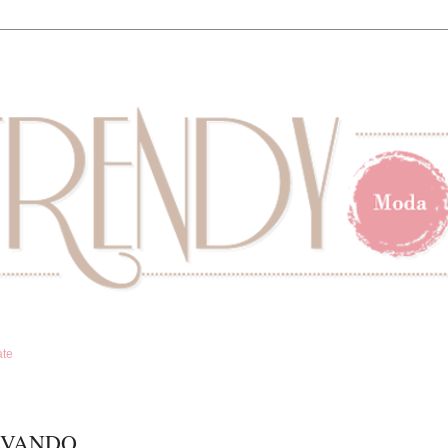
ate
EVANDO