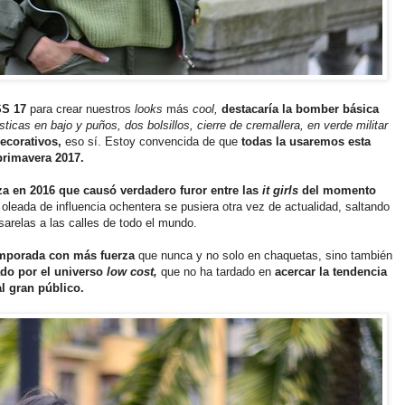
SS 17
para crear nuestros
looks
más
cool,
destacaría la bomber básica
ticas en bajo y puños, dos bolsillos, cierre de cremallera, en verde militar
ecorativos,
eso sí. Estoy convencida de que
todas la usaremos esta
primavera 2017.
a en 2016 que causó verdadero furor entre las
it girls
del momento
 oleada de influencia ochentera se pusiera otra vez de actualidad, saltando
arelas a las calles de todo el mundo.
emporada con más fuerza
que nunca y no solo en chaquetas, sino también
do por el universo
low cost,
que no ha tardado en
acercar la tendencia
al gran público.