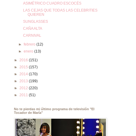
ASIMÉTRICO CUADRO ESCOCÉS
LAS CEJAS QUE TODAS LAS CELEBRITIES
QUIEREN
SUNGLASSES
CAÑA ALTA
CARNIVAL
►
febrero
(12)
►
enero
(13)
►
2016
(151)
►
2015
(157)
►
2014
(170)
►
2013
(199)
►
2012
(220)
►
2011
(51)
No te pierdas mi último programa de televisión "El
Tocador de María"