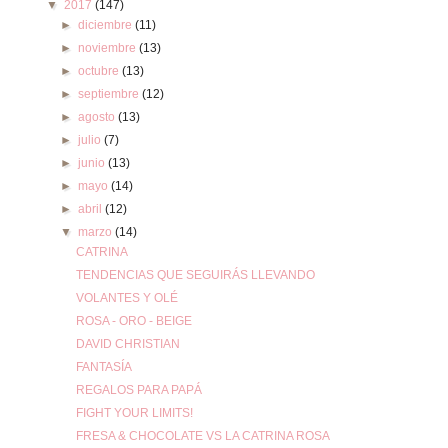
▼
2017
(147)
►
diciembre
(11)
►
noviembre
(13)
►
octubre
(13)
►
septiembre
(12)
►
agosto
(13)
►
julio
(7)
►
junio
(13)
►
mayo
(14)
►
abril
(12)
▼
marzo
(14)
CATRINA
TENDENCIAS QUE SEGUIRÁS LLEVANDO
VOLANTES Y OLÉ
ROSA - ORO - BEIGE
DAVID CHRISTIAN
FANTASÍA
REGALOS PARA PAPÁ
FIGHT YOUR LIMITS!
FRESA & CHOCOLATE VS LA CATRINA ROSA