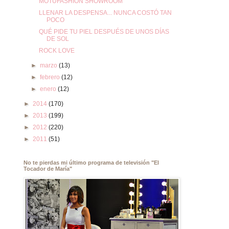
MOTUFASHION SHOWROOM
LLENAR LA DESPENSA... NUNCA COSTÓ TAN
POCO
QUÉ PIDE TU PIEL DESPUÉS DE UNOS DÍAS
DE SOL
ROCK LOVE
►
marzo
(13)
►
febrero
(12)
►
enero
(12)
►
2014
(170)
►
2013
(199)
►
2012
(220)
►
2011
(51)
No te pierdas mi último programa de televisión "El
Tocador de María"