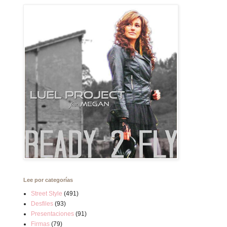
Lee por categorías
Street Style
(491)
Desfiles
(93)
Presentaciones
(91)
Firmas
(79)