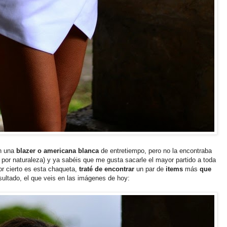
n una
blazer o americana blanca
de entretiempo, pero no la encontraba
por naturaleza) y ya sabéis que me gusta sacarle el mayor partido a toda
r cierto es esta chaqueta,
traté de encontrar
un par de
items
más
que
sultado, el que veis en las imágenes de hoy: