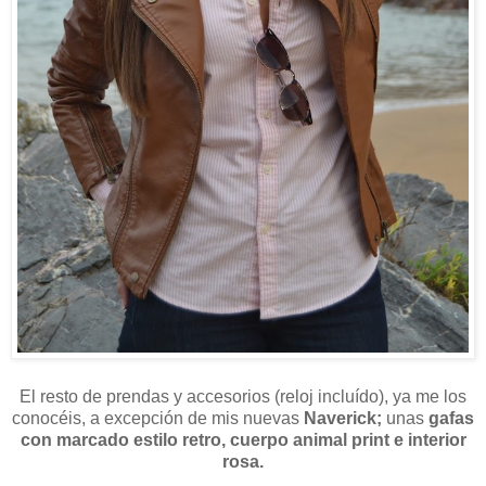
El resto de prendas y accesorios (reloj incluído), ya me los
conocéis, a excepción de mis nuevas
Naverick;
unas
gafas
con marcado estilo retro, cuerpo animal print e interior
rosa.