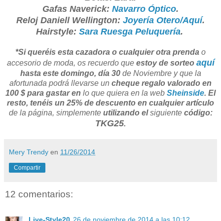
Gafas Naverick:
Navarro Óptico
.
Reloj Daniell Wellington:
Joyería Otero/Aquí
.
Hairstyle:
Sara Ruesga Peluquería
.
*Si queréis esta cazadora o cualquier otra prenda
o
aquí
accesorio de moda, os recuerdo que
estoy de sorteo
hasta este domingo, día 30
de Noviembre y que la
afortunada podrá llevarse un
cheque regalo valorado en
100 $ para gastar en
lo que quiera en la web
Sheinside
. El
resto, tenéis un 25% de descuento en cualquier artículo
de la página, simplemente
utilizando el
siguiente
código:
TKG25
.
Mery Trendy
en
11/26/2014
Compartir
12 comentarios:
Live-Style20
26 de noviembre de 2014 a las 10:12