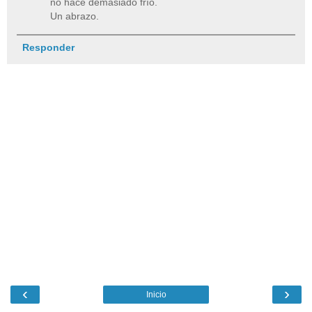
no hace demasiado frío.
Un abrazo.
Responder
‹
›
Inicio