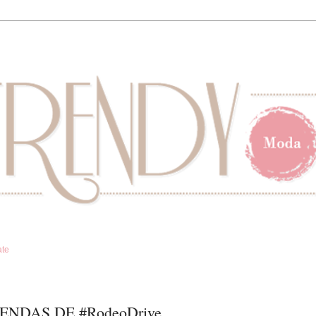
ate
NDAS DE #RodeoDrive