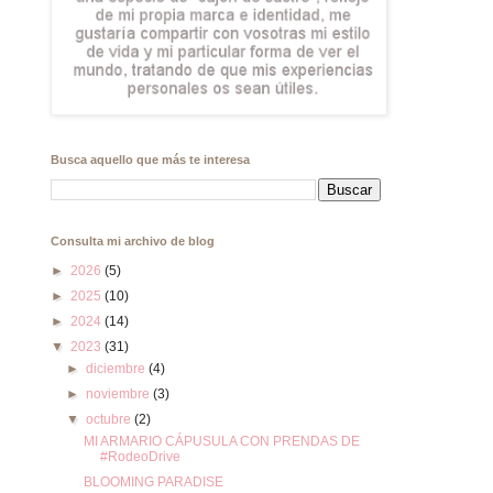
Busca aquello que más te interesa
Consulta mi archivo de blog
►
2026
(5)
►
2025
(10)
►
2024
(14)
▼
2023
(31)
►
diciembre
(4)
►
noviembre
(3)
▼
octubre
(2)
MI ARMARIO CÁPUSULA CON PRENDAS DE
#RodeoDrive
BLOOMING PARADISE