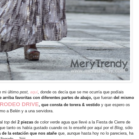
de mi último
post,
aquí
,
donde os decía que se me ocurría que podíais
e arriba favoritas con diferentes partes de abajo,
que fueran
del mismo
RODEO DRIVE
, que consta de torera & vestido
y que espero os
mo a Belén y a una servidora.
al
top
del
2 piezas
de color verde agua que llevé a la Fiesta de Cierre de
ue tanto os había gustado cuando os lo enseñé por aquí por el
Blog,
sólo
 de la estación que nos atañe
que, aunque hasta hoy no lo pareciera, ha
llegado… Jijiji.