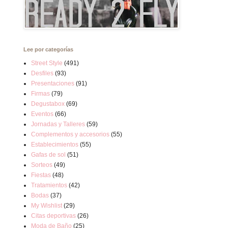
Lee por categorías
Street Style
(491)
Desfiles
(93)
Presentaciones
(91)
Firmas
(79)
Degustabox
(69)
Eventos
(66)
Jornadas y Talleres
(59)
Complementos y accesorios
(55)
Establecimientos
(55)
Gafas de sol
(51)
Sorteos
(49)
Fiestas
(48)
Tratamientos
(42)
Bodas
(37)
My Wishlist
(29)
Citas deportivas
(26)
Moda de Baño
(25)