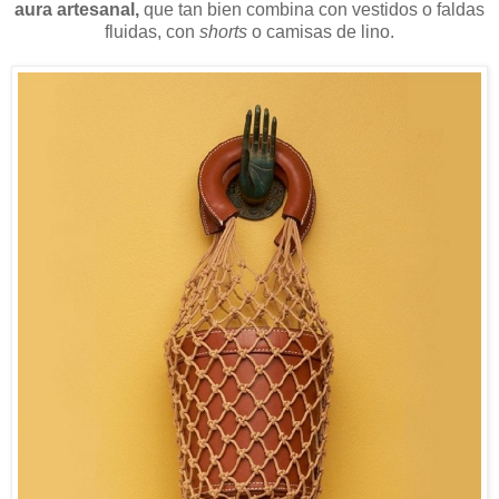
aura artesanal,
que tan bien combina con vestidos o faldas
fluidas, con
shorts
o camisas de lino.