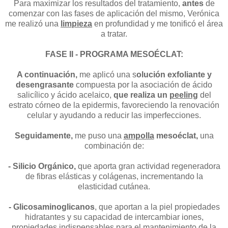
Para maximizar los resultados del tratamiento,
antes
de
comenzar con las fases de aplicación del mismo, Verónica
me realizó una
limpieza
en profundidad y me tonificó el área
a tratar.
FASE II - PROGRAMA MESOÉCLAT:
A continuación,
me aplicó una s
olución exfoliante y
desengrasante
compuesta por la asociación de ácido
salicílico y ácido acelaico,
que realiza un
peeling
del
estrato córneo de la epidermis, favoreciendo la renovación
celular y ayudando a reducir las imperfecciones.
Seguidamente,
me puso una
ampolla
mesoéclat,
una
combinación de:
- Silicio Orgánico,
que aporta gran actividad regeneradora
de fibras elásticas y colágenas, incrementando la
elasticidad cutánea.
- Glicosaminoglicanos
, que aportan a la piel propiedades
hidratantes y su capacidad de intercambiar iones,
propiedades indispensables para el mantenimiento de la