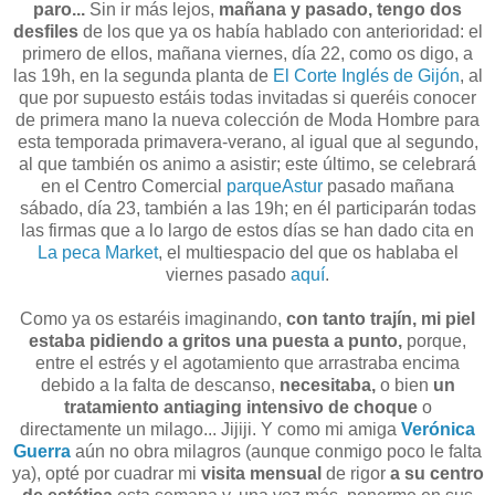
paro...
Sin ir más lejos,
mañana y pasado, tengo dos
desfiles
de los que ya os había hablado con anterioridad: el
primero de ellos, mañana viernes, día 22, como os digo, a
las 19h, en la segunda planta de
El Corte Inglés de Gijón
, al
que por supuesto estáis todas invitadas si queréis conocer
de primera mano la nueva colección de Moda Hombre para
esta temporada primavera-verano, al igual que al segundo,
al que también os animo a asistir; este último, se celebrará
en el Centro Comercial
parqueAstur
pasado mañana
sábado, día 23, también a las 19h; en él participarán todas
las firmas que a lo largo de estos días se han dado cita en
La peca Market
, el multiespacio del que os hablaba el
viernes pasado
aquí
.
Como ya os estaréis imaginando,
con tanto trajín, mi piel
estaba pidiendo a gritos una puesta a punto,
porque,
entre el estrés y el agotamiento que arrastraba encima
debido a la falta de descanso,
necesitaba,
o bien
un
tratamiento antiaging intensivo de choque
o
directamente un milago... Jijiji. Y como mi amiga
Verónica
Guerra
aún no obra milagros (aunque conmigo poco le falta
ya), opté por cuadrar mi
visita mensual
de rigor
a su centro