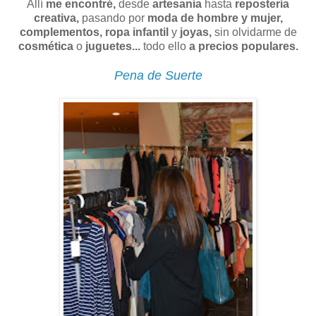
Allí
me encontré,
desde
artesanía
hasta
repostería
creativa,
pasando por
moda de hombre y mujer,
complementos, ropa infantil
y
joyas,
sin olvidarme de
cosmética
o
juguetes...
todo ello
a precios populares.
Pena de Suerte