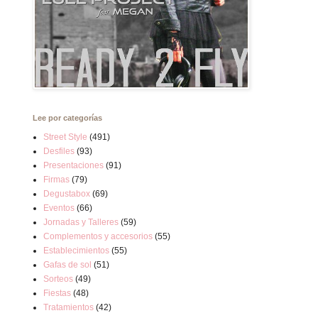
Lee por categorías
Street Style
(491)
Desfiles
(93)
Presentaciones
(91)
Firmas
(79)
Degustabox
(69)
Eventos
(66)
Jornadas y Talleres
(59)
Complementos y accesorios
(55)
Establecimientos
(55)
Gafas de sol
(51)
Sorteos
(49)
Fiestas
(48)
Tratamientos
(42)