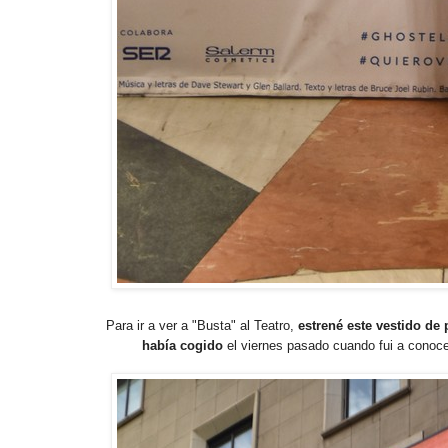
Para ir a ver a "Busta" al Teatro,
estrené este vestido de 
había cogido
el viernes pasado cuando fui a conoc