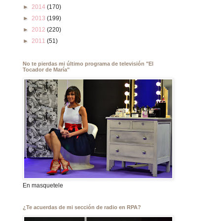
►
2014
(170)
►
2013
(199)
►
2012
(220)
►
2011
(51)
No te pierdas mi último programa de televisión "El
Tocador de María"
En masquetele
¿Te acuerdas de mi sección de radio en RPA?