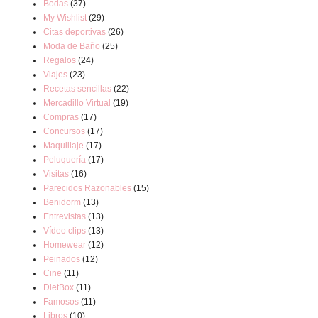
Bodas
(37)
My Wishlist
(29)
Citas deportivas
(26)
Moda de Baño
(25)
Regalos
(24)
Viajes
(23)
Recetas sencillas
(22)
Mercadillo Virtual
(19)
Compras
(17)
Concursos
(17)
Maquillaje
(17)
Peluquería
(17)
Visitas
(16)
Parecidos Razonables
(15)
Benidorm
(13)
Entrevistas
(13)
Vídeo clips
(13)
Homewear
(12)
Peinados
(12)
Cine
(11)
DietBox
(11)
Famosos
(11)
Libros
(10)