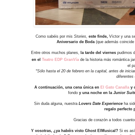
Como sabéis por mis
Stories,
este finde,
Víctor y una s
Aniversario de Boda
(que además coincide
Entre otros muchos planes,
la tarde del viernes
pudimos di
en el
Teatro EDP GranVía
de la historia más romántica j
el p
*Sólo hasta el 20 de febrero en la capital, antes de inici
diferentes
A continuación, una cena única en
El Gato Canalla
y 
fondo
y una noche en la
Junior Suit
Sin duda alguna, nuestra
Lovers Date Experience
ha sid
regalo perfecto 
Gracias de corazón a todos cuantos
Y vosotras, ¿ya habéis visto Ghost ElMusical?
Si es así