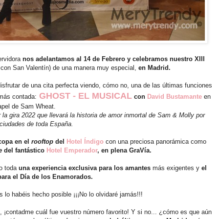
ervidora
nos adelantamos al 14 de Febrero y celebramos nuestro XIII
 con San Valentín) de una manera muy especial,
en Madrid.
sfrutar de una cita perfecta viendo, cómo no, una de las últimas funciones
GHOST - EL MUSICAL
amás contada:
con
David Bustamante
en
apel de Sam Wheat.
ar la gira 2022 que llevará la historia de amor inmortal de Sam & Molly por
 ciudades de toda España.
copa en el
rooftop
del
Hotel Índigo
con una preciosa panorámica como
e
del fantástico
Hotel Emperador
, en plena GraVía.
o toda
una experiencia exclusiva para los amantes
más exigentes y
el
para el Día de los Enamorados.
 lo habéis hecho posible ¡¡¡No lo olvidaré jamás!!!
, ¡contadme cuál fue vuestro número favorito! Y si no... ¿cómo es que aún