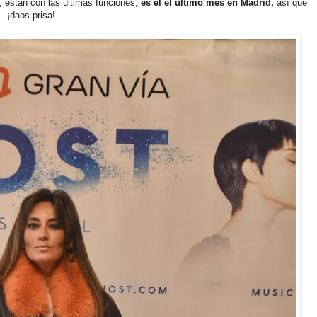
 están con las últimas funciones;
es el el último mes en Madrid,
así que
¡daos prisa!