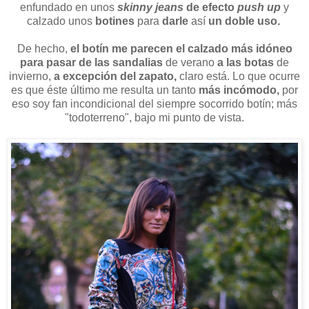
enfundado en unos
skinny jeans
de efecto
push up
y
calzado unos
botines
para
darle
así
un doble uso.
De hecho,
el botín me parecen el calzado más idóneo
para pasar de las sandalias
de verano
a las botas
de
invierno,
a excepción del zapato,
claro está. Lo que ocurre
es que éste último me resulta un tanto
más incómodo,
por
eso soy fan incondicional del siempre socorrido botín; más
"todoterreno", bajo mi punto de vista.