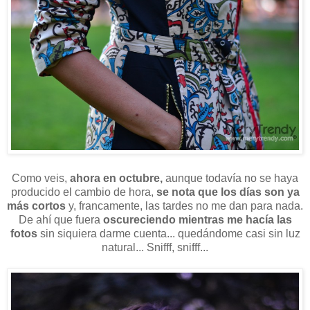
Como veis,
ahora en octubre,
aunque todavía no se haya
producido el cambio de hora,
se nota que los días son ya
más cortos
y, francamente, las tardes no me dan para nada.
De ahí que fuera
oscureciendo mientras me hacía las
fotos
sin siquiera darme cuenta... quedándome casi sin luz
natural... Snifff, snifff...