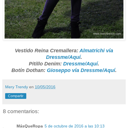
Vestido Reina Cremallera:
Almatrichi vía
Dressme/Aquí
.
Pitillo Denim:
Dressme/Aquí
.
Botín Dothan:
Gioseppo vía Dressme/Aquí
.
Mery Trendy
en
10/05/2016
Compartir
8 comentarios:
MásQueRopa
5 de octubre de 2016 a las 10:13