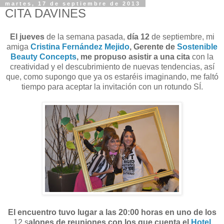
martes, 17 de septiembre de 2013
CITA DAVINES
El jueves
de la semana pasada,
día 12
de septiembre, mi
amiga
Cristina Fernández Mejido
, Gerente de
Sostenible
Beauty Concepts
, me propuso asistir a una
cita
con la
creatividad y el descubrimiento de nuevas tendencias, así
que, como supongo que ya os estaréis imaginando, me faltó
tiempo para aceptar la invitación con un rotundo SÍ.
El encuentro tuvo lugar a las 20:00 horas en uno de los
12 s
alones de reuniones con los que cuenta el
Hotel