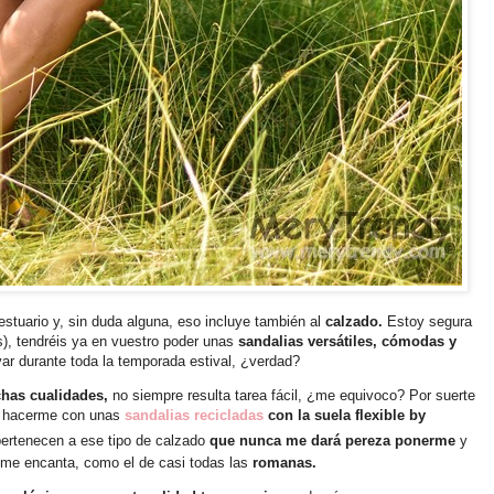
estuario y, sin duda alguna, eso incluye también al
calzado.
Estoy segura
as), tendréis ya en vuestro poder unas
sandalias versátiles, cómodas y
var durante toda la temporada estival, ¿verdad?
chas cualidades,
no siempre resulta tarea fácil, ¿me equivoco? Por suerte
de hacerme con unas
sandalias recicladas
con la suela flexible by
ertenecen a ese tipo de calzado
que nunca me dará pereza ponerme
y
me encanta, como el de casi todas las
romanas.