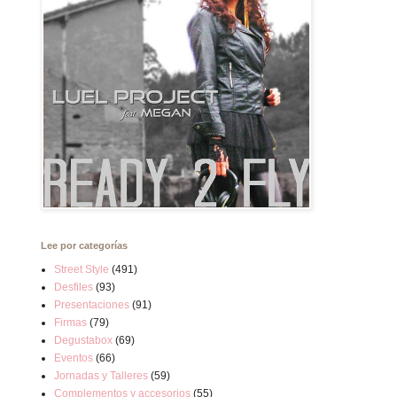
Lee por categorías
Street Style
(491)
Desfiles
(93)
Presentaciones
(91)
Firmas
(79)
Degustabox
(69)
Eventos
(66)
Jornadas y Talleres
(59)
Complementos y accesorios
(55)