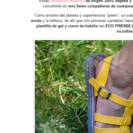
Estas
sandalias veganas
de origen 100% vegetal
y
convertirán en
mis fieles compañeras de cualquie
Como amante del planeta y superheroína
"green",
ya sab
moda
y la belleza, de ahí que mis primeras sandalias hay
plantilla de gel y cierre de hebilla
tan
ECO FRIENDLY
increíble