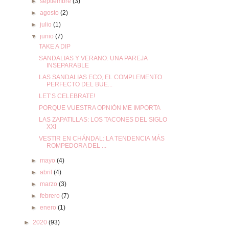
►
septiembre
(3)
►
agosto
(2)
►
julio
(1)
▼
junio
(7)
TAKE A DIP
SANDALIAS Y VERANO: UNA PAREJA
INSEPARABLE
LAS SANDALIAS ECO, EL COMPLEMENTO
PERFECTO DEL BUE...
LET’S CELEBRATE!
PORQUE VUESTRA OPNIÓN ME IMPORTA
LAS ZAPATILLAS: LOS TACONES DEL SIGLO
XXI
VESTIR EN CHÁNDAL: LA TENDENCIA MÁS
ROMPEDORA DEL ...
►
mayo
(4)
►
abril
(4)
►
marzo
(3)
►
febrero
(7)
►
enero
(1)
►
2020
(93)