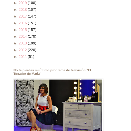
►
2019
(100)
►
2018
(107)
►
2017
(147)
►
2016
(151)
►
2015
(157)
►
2014
(170)
►
2013
(199)
►
2012
(220)
►
2011
(51)
No te pierdas mi último programa de televisión "El
Tocador de María"