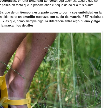
 ecológicas,
en una tonalidad tan veraniega
además, auguro que se
r paseo
en tanto que le proporcionan el toque de color a mis
outfits.
éis que
de un tiempo a esta parte apuesto por la sostenibilidad en la
an sido estas
en amarillo mostaza con suela
de material PET reciclado,
.
Y es que, como siempre digo,
la diferencia entre algo bueno y algo
 la marcan los detalles.