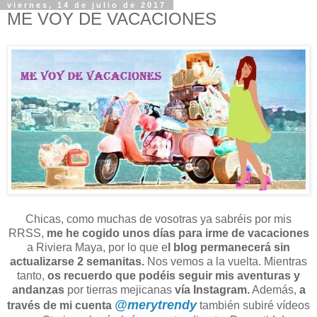
viernes, 14 de julio de 2017
ME VOY DE VACACIONES
Chicas, como muchas de vosotras ya sabréis por mis
RRSS,
me he cogido
unos días para irme de vacaciones
a Riviera Maya, por lo que e
l blog permanecerá sin
actualizarse
2 semanitas.
Nos vemos a la vuelta. Mientras
tanto,
os recuerdo que podéis seguir mis aventuras y
andanzas
por tierras mejicanas
vía Instagram.
Además,
a
@merytrendy
través de mi cuenta
también subiré vídeos